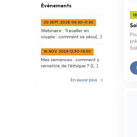
Événements
1
20 SEPT. 2026 06:30-11:30
So
Webinaire : Travailler en
Pou
couple : comment se sécu(...)
pré
Sol
16 NOV. 2026 12:30-13:30
Mes semences : comment y
remettre de l’éthique ? ((...)
En savoir plus