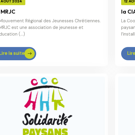
2 AOÛT 2024
12 AO
 MRJC
la CI
Mouvement Régional des Jeunesses Chrétiennes.
La Coo
MRJC est une association de jeunesse et
paysan
ducation (…)
l’insta
Lire la suite
Lire