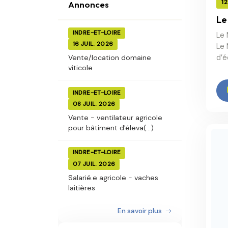
1
Annonces
Le
INDRE-ET-LOIRE
Le 
16 JUIL. 2026
Le 
d’é
Vente/location domaine
viticole
INDRE-ET-LOIRE
08 JUIL. 2026
Vente - ventilateur agricole
pour bâtiment d'éleva(...)
INDRE-ET-LOIRE
07 JUIL. 2026
Salarié.e agricole - vaches
laitières
En savoir plus