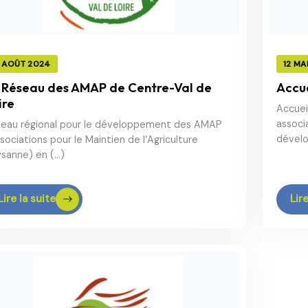
2 AOÛT 2024
12 MA
 Réseau des AMAP de Centre-Val de
Accue
ire
Accuei
associa
eau régional pour le développement des AMAP
dévelo
sociations pour le Maintien de l’Agriculture
sanne) en (…)
Lire la suite
Lire