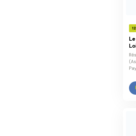
1
Le
Lo
Rés
(As
Pay