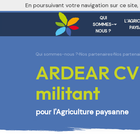
nivo_2026: 1
En poursuivant votre navigation sur ce site
QUI
L’AGRI
SOMMES-
PAYS
NOUS ?
Qui sommes-nous ?
›
Nos partenaires
›
Nos partenai
ARDEAR CVL 
militant
pour l'Agriculture paysanne