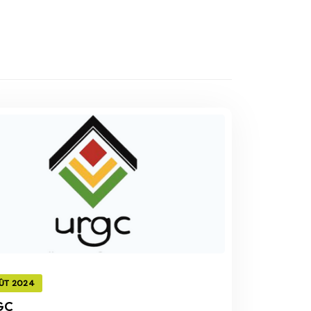
ÛT 2024
GC