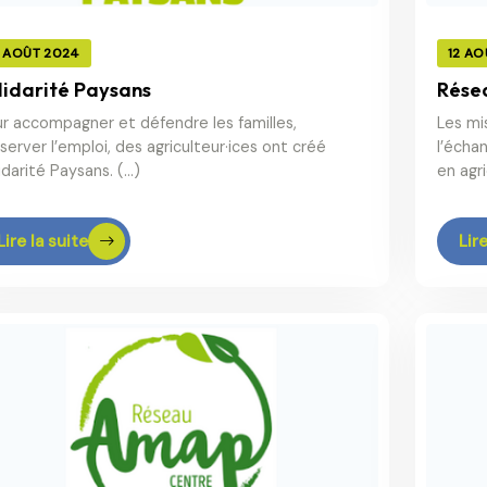
2 AOÛT 2024
12 AO
lidarité Paysans
Rése
r accompagner et défendre les familles,
Les mi
server l’emploi, des agriculteur·ices ont créé
l’écha
idarité Paysans. (…)
en agri
Lire la suite
Lire