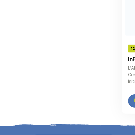
12
In
L’A
Cen
Ini