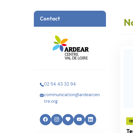
Contact
No
02 54 43 32 94
communication@ardearcen
tre.org
1
Te