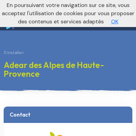
nivo_2026: 1
En poursuivant votre navigation sur ce site, vous
Vers le site national
acceptez l'utilisation de cookies pour vous proposer
des contenus et services adaptés
OK
S’installer
›
Adear des Alpes de Haute-
Provence
Contact