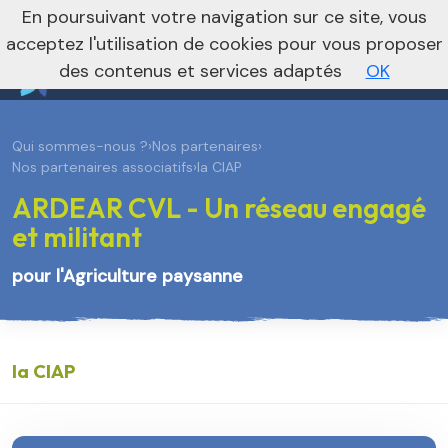
En poursuivant votre navigation sur ce site, vous
Je m’abonne à la newsletter foncière
Vers le site national
acceptez l'utilisation de cookies pour vous proposer
des contenus et services adaptés
OK
Qui sommes-nous ?
›
Nos partenaires
›
Nos partenaires associatifs
›
la CIAP
ARDEAR CVL - Un réseau engagé
et militant
pour l'Agriculture paysanne
la CIAP