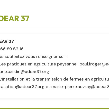
DEAR 37
EAR 37
66 89 52 16
s souhaitez vous renseigner sur :
Les pratiques en agriculture paysanne : paul.froger@a
tine.bardin@adear37.org
L’Installation et la transmission de fermes en agricult
tallation@adear37.org et marie-pierre.auvray@adear