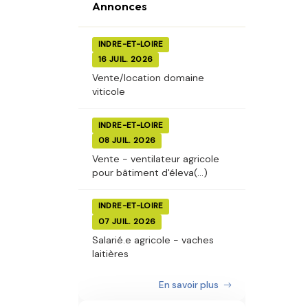
Annonces
INDRE-ET-LOIRE
16 JUIL. 2026
Vente/location domaine
viticole
INDRE-ET-LOIRE
08 JUIL. 2026
Vente - ventilateur agricole
pour bâtiment d'éleva(...)
INDRE-ET-LOIRE
07 JUIL. 2026
Salarié.e agricole - vaches
laitières
En savoir plus