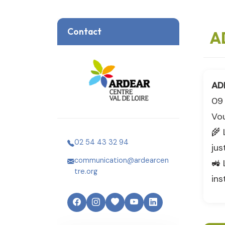
Contact
A
AD
09 
Vou
🌾 
02 54 43 32 94
jus
communication@ardearcen
🚜 
tre.org
ins