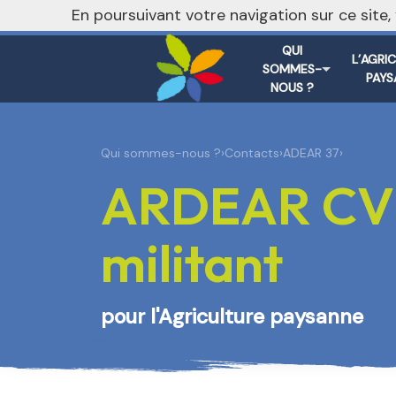
nivo_2026: 1
En poursuivant votre navigation sur ce site
QUI
L’AGRI
SOMMES-
PAYS
NOUS ?
Qui sommes-nous ?
›
Contacts
›
ADEAR 37
›
ARDEAR CVL 
militant
pour l'Agriculture paysanne