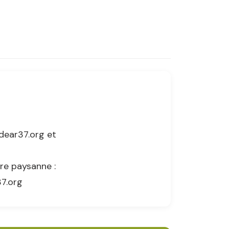
dear37.org et
ure paysanne :
37.org