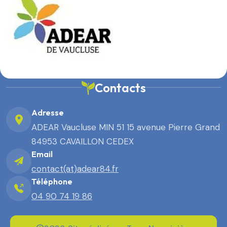
Contacts
Adresse
ADEAR Vaucluse MIN 51 15 avenue Pierre Grand
84953 CAVAILLON CEDEX
Email
contact(at)adear84.fr
Téléphone
04 90 74 19 86