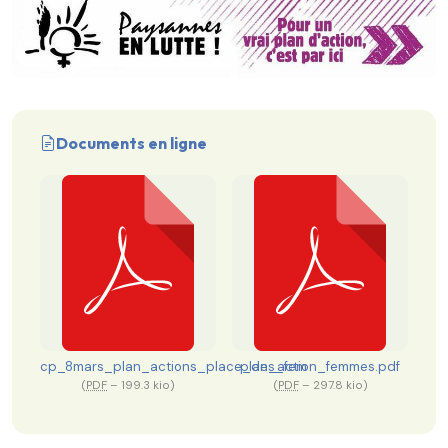
Documents en ligne
cp_8mars_plan_actions_place_des_fem
plan_action_femmes.pdf
(
PDF
– 199.3 kio
)
(
PDF
– 297.8 kio
)