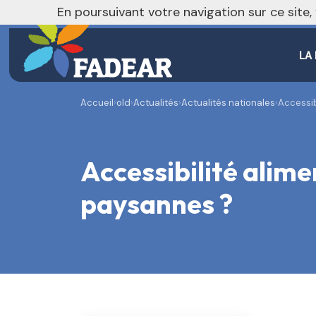
En poursuivant votre navigation sur ce site
LA
Accueil
›
old
›
Actualités
›
Actualités nationales
›
Accessib
Accessibilité alime
paysannes ?