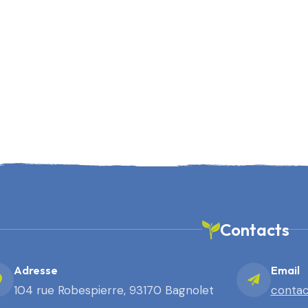
Contacts
Adresse
Email
104 rue Robespierre, 93170 Bagnolet
contac