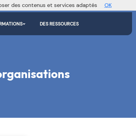
oposer des contenus et services adaptés
OK
Agenda
Annonces
Actualités
RMATIONS
DES RESSOURCES
 organisations