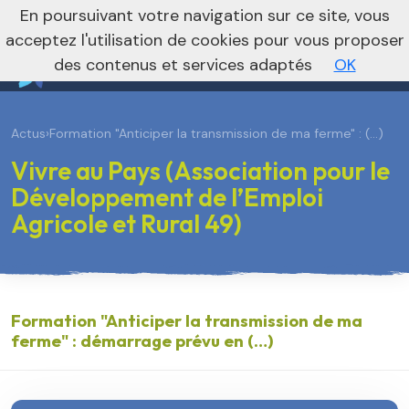
En poursuivant votre navigation sur ce site, vous
Vers le site national
acceptez l'utilisation de cookies pour vous proposer
des contenus et services adaptés
OK
Actus
›
Formation "Anticiper la transmission de ma ferme" : (…)
Vivre au Pays (Association pour le
Développement de l’Emploi
Agricole et Rural 49)
Formation "Anticiper la transmission de ma
ferme" : démarrage prévu en (…)