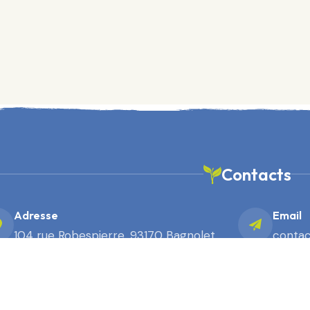
Contacts
Adresse
Email
104 rue Robespierre, 93170 Bagnolet
contac