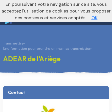
nivo_2026: 1
En poursuivant votre navigation sur ce site, vous
Vers le site national
acceptez l'utilisation de cookies pour vous proposer
des contenus et services adaptés
OK
Transmettre
›
Une formation pour prendre en main sa transmission
›
ADEAR de l’Ariège
Contact