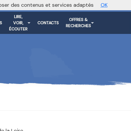
oposer des contenus et services adaptés
OK
Vers le site national
LIRE,
OFFRES &
S
VOIR,
CONTACTS
RECHERCHES
ÉCOUTER
 la Loire.