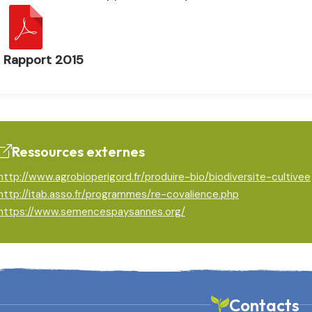
Rapport 2015
Ressources externes
http://www.agrobioperigord.fr/produire-bio/biodiversite-cultivee
http://itab.asso.fr/programmes/re-covalience.php
https://www.semencespaysannes.org/
Contacts