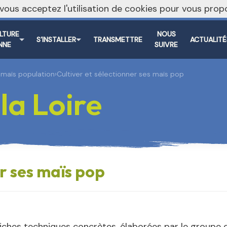
, vous acceptez l'utilisation de cookies pour vous pr
ULTURE
NOUS
S’INSTALLER
TRANSMETTRE
ACTUALITÉ
NNE
SUIVRE
maïs population
›
Cultiver et sélectionner ses maïs pop
a Loire
er ses maïs pop
iches techniques concrètes, élaborées par le groupe de