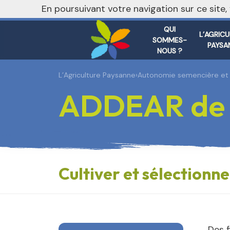
En poursuivant votre navigation sur ce site
QUI
L’AGRIC
SOMMES-
PAYSA
NOUS ?
L’Agriculture Paysanne
›
Autonomie semencière et 
ADDEAR de l
Cultiver et sélectionn
Des f