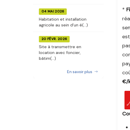
*
F
04 MAI 2026
réa
Habitation et installation
agricole au sein d'un é(...)
sem
est
20 FÉVR. 2026
pas
Site à transmettre en
location avec foncier,
com
bâtim(...)
pay
coû
En savoir plus
€/k
Co