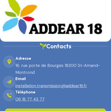
Contacts
Adresse
16, rue porte de Bourges 18200 St-Amand-
Montrond
Email
installation.transmission@addear18.fr
Téléphone
06 18 77 43 77