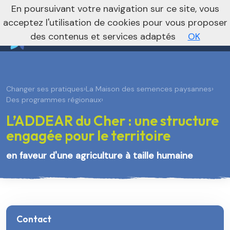
nivo_2026: 1
En poursuivant votre navigation sur ce site, vous
Vers le site régional
Vers le site national
acceptez l'utilisation de cookies pour vous proposer
des contenus et services adaptés
OK
Changer ses pratiques
›
La Maison des semences paysannes
›
Des programmes régionaux
›
L’ADDEAR du Cher : une structure
engagée pour le territoire
en faveur d'une agriculture à taille humaine
Contact