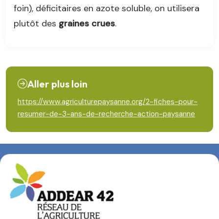
foin), déficitaires en azote soluble, on utilisera
plutôt des
graines crues
.
Aller plus loin
https://www.agriculturepaysanne.org/2-fiches-pour-
resumer-de-3-ans-de-recherche-action-paysanne