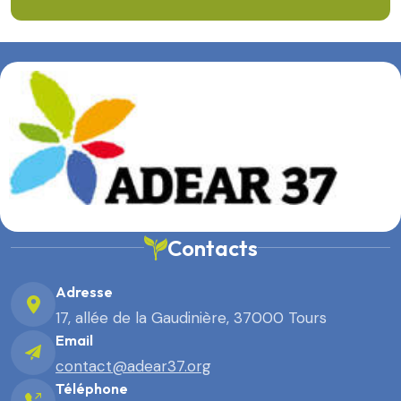
Contacts
Adresse
17, allée de la Gaudinière, 37000 Tours
Email
contact@adear37.org
Téléphone