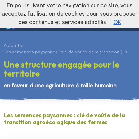
En poursuivant votre navigation sur ce site, vous
Vers le site régional
Vers le site national
acceptez l'utilisation de cookies pour vous proposer
des contenus et services adaptés
OK
Actualités
›
Les semences paysannes : clé de voûte de la transition (…)
Une structure engagée pour le
territoire
en faveur d'une agriculture à taille humaine
Les semences paysannes : clé de voûte de la
transition agroécologique des fermes