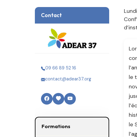
Lund
Contact
Conf
d’ins
Lor
con
l’a
09 66 89 52 16
le 
contact@adear37.org
nov
jus
l’é
his
le 
Formations
l’a