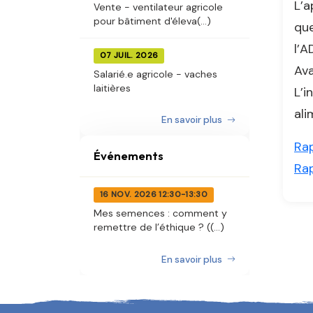
L’a
Vente - ventilateur agricole
pour bâtiment d'éleva(...)
que
l’A
07 JUIL. 2026
Ava
Salarié.e agricole - vaches
laitières
L’i
ali
En savoir plus
Rap
Événements
Rap
16 NOV. 2026 12:30-13:30
Mes semences : comment y
remettre de l’éthique ? ((...)
En savoir plus