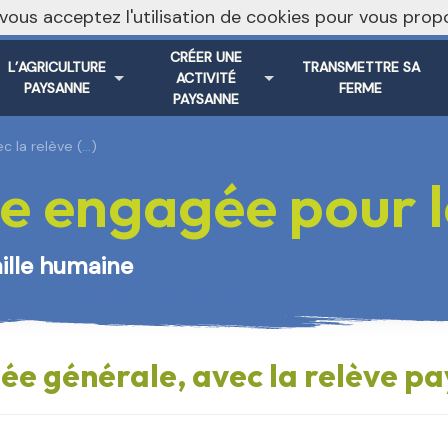
, vous acceptez l'utilisation de cookies pour vous pr
Vers le s
CRÉER UNE
L’AGRICULTURE
TRANSMETTRE SA
ACTIVITÉ
PAYSANNE
FERME
PAYSANNE
c la relève (…)
e engagée pour le
aille humaine
ée générale, avec la relève pa