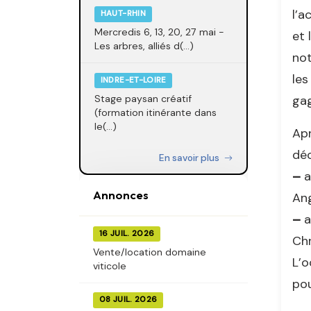
l’a
HAUT-RHIN
Mercredis 6, 13, 20, 27 mai -
et 
Les arbres, alliés d(...)
not
les
INDRE-ET-LOIRE
gag
Stage paysan créatif
(formation itinérante dans
le(...)
Apr
déc
En savoir plus
–
a
Annonces
Ang
–
a
16 JUIL. 2026
Chr
Vente/location domaine
L’o
viticole
pou
08 JUIL. 2026