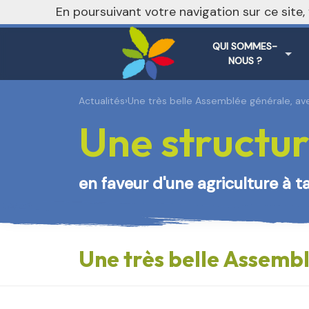
En poursuivant votre navigation sur ce site
QUI SOMMES-
NOUS ?
Actualités
›
Une très belle Assemblée générale, ave
Une structur
en faveur d'une agriculture à t
Une très belle Assembl