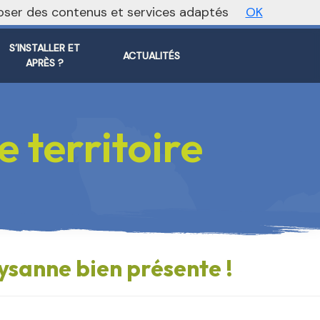
oposer des contenus et services adaptés
OK
ite régional
Vers le site national
S’INSTALLER ET
ACTUALITÉS
APRÈS ?
 territoire
ysanne bien présente !