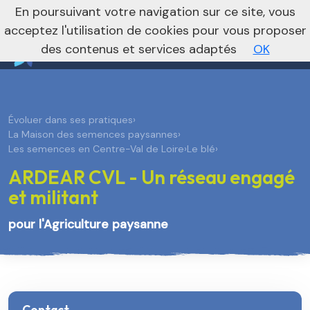
nivo_2026: 1
En poursuivant votre navigation sur ce site, vous
Je m’abonne à la newsletter foncière
Vers le site national
acceptez l'utilisation de cookies pour vous proposer
des contenus et services adaptés
OK
Évoluer dans ses pratiques
›
La Maison des semences paysannes
›
Les semences en Centre-Val de Loire
›
Le blé
›
ARDEAR CVL - Un réseau engagé
et militant
pour l'Agriculture paysanne
Contact