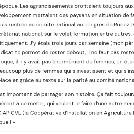
’époque. Les agrandissements profitaient toujours au
eloppement mettaient des paysans en situation de failli
suis rentrée au comité national au congrès de Rodez 1
rétariat national, sur le volet formation entre autres. 
itiquement. J’y étais trois jours par semaine (mon pèr
dicat te permet de rester debout, il ne faut pas rester
poque, il n’y avait pas énormément de femmes, on était 
eaucoup plus de femmes qui s’investissent et qui s’inst
place et grâce au texte sur la parité au comité nation
st important de partager son histoire. Ça fait toujour
èrent à ce métier, qui veulent le faire d’une autre mani
CIAP CVL (la Coopérative d’Installation en Agricultur
que ! »