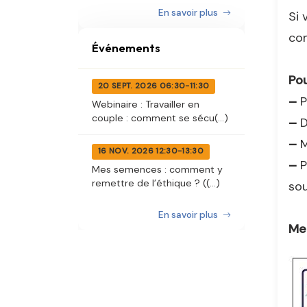
En savoir plus
Si 
co
Événements
Po
20 SEPT. 2026 06:30-11:30
–
P
Webinaire : Travailler en
couple : comment se sécu(...)
–
D
–
M
16 NOV. 2026 12:30-13:30
–
P
Mes semences : comment y
remettre de l’éthique ? ((...)
sou
En savoir plus
Mer