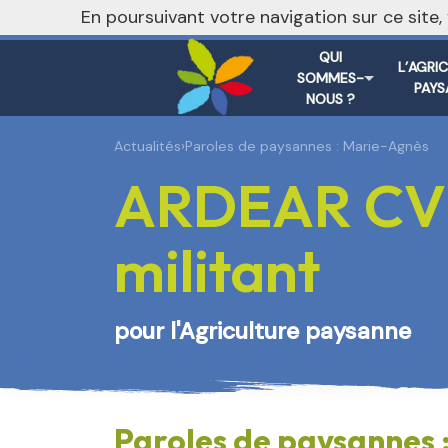
En poursuivant votre navigation sur ce site
QUI
L’AGRI
SOMMES-
PAYS
NOUS ?
Actualités
›
Paroles de paysannes : Marie-Agnès
ARDEAR CVL 
militant
pour l'Agriculture paysanne
Paroles de paysannes 