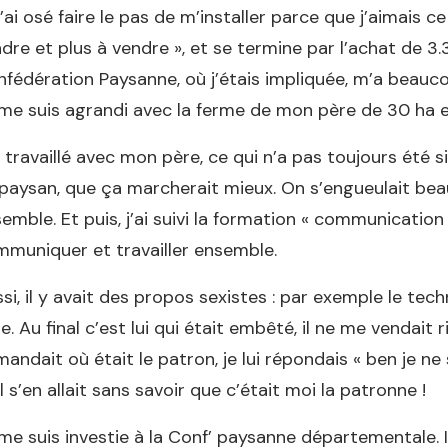
j’ai osé faire le pas de m’installer parce que j’aimais c
dre et plus à vendre », et se termine par l’achat de 3.
fédération Paysanne, où j’étais impliquée, m’a beau
me suis agrandi avec la ferme de mon père de 30 ha en
i travaillé avec mon père, ce qui n’a pas toujours été 
paysan, que ça marcherait mieux. On s’engueulait bea
emble. Et puis, j’ai suivi la formation « communicatio
muniquer et travailler ensemble.
si, il y avait des propos sexistes : par exemple le te
e. Au final c’est lui qui était embêté, il ne me vendait
andait où était le patron, je lui répondais « ben je ne s
il s’en allait sans savoir que c’était moi la patronne !
me suis investie à la Conf’ paysanne départementale. 