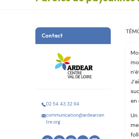
TÉMO
Contact
Mon
mon
n’é
J’a
suc
en 
02 54 43 32 94
Un 
communication@ardearcen
tre.org
mes
fol