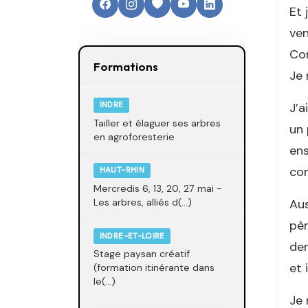
Et 
ven
Con
Formations
Je 
J’a
INDRE
Tailler et élaguer ses arbres
un 
en agroforesterie
ens
com
HAUT-RHIN
Mercredis 6, 13, 20, 27 mai -
Aus
Les arbres, alliés d(...)
pèr
INDRE-ET-LOIRE
dem
Stage paysan créatif
et 
(formation itinérante dans
le(...)
Je 