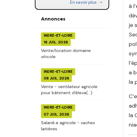
En savoir plus
à l
dév
Annonces
je 
Sec
INDRE-ET-LOIRE
16 JUIL. 2026
pol
Vente/location domaine
syn
viticole
l’é
a b
INDRE-ET-LOIRE
08 JUIL. 2026
la 
Vente - ventilateur agricole
pour bâtiment d'éleva(...)
C’e
adh
INDRE-ET-LOIRE
la 
07 JUIL. 2026
Salarié.e agricole - vaches
nia
laitières