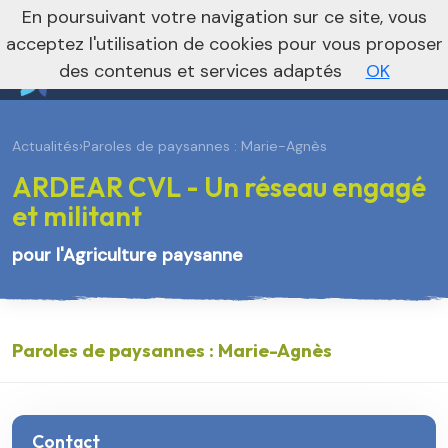
En poursuivant votre navigation sur ce site, vous
Je m’abonne à la newsletter foncière
Vers le site national
acceptez l'utilisation de cookies pour vous proposer
des contenus et services adaptés
OK
Actualités
›
Paroles de paysannes : Marie-Agnès
ARDEAR CVL - Un réseau engagé
et militant
pour l'Agriculture paysanne
Paroles de paysannes : Marie-Agnès
Contact