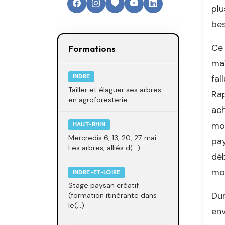
plu
bes
Ce 
Formations
maî
fal
INDRE
Tailler et élaguer ses arbres
Rap
en agroforesterie
ach
mon
HAUT-RHIN
Mercredis 6, 13, 20, 27 mai -
pay
Les arbres, alliés d(...)
déb
mom
INDRE-ET-LOIRE
Stage paysan créatif
Dur
(formation itinérante dans
le(...)
env