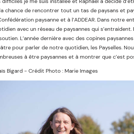
 difficiles je me suis installée et Raphaël a décidé d’êt
la chance de rencontrer tout un tas de paysans et p
Confédération paysanne et à l’ADDEAR. Dans notre ent
tidien avec un réseau de paysannes qui s’entraident
soutien. L’année dernière avec des copines paysanne
âtre pour parler de notre quotidien, les Payselles. N
breuses à être paysannes et à montrer que c’est poss
ïs Bigard - Crédit Photo : Marie Images