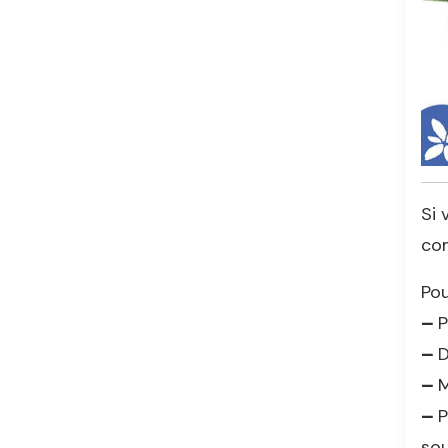
Si 
co
Pou
–
P
–
D
–
M
–
P
sou