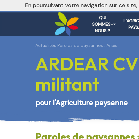
En poursuivant votre navigation sur ce site
QUI
L’AGRI
SOMMES-
PAYS
NOUS ?
Actualités
›
Paroles de paysannes : Anaïs
ARDEAR CVL 
militant
pour l'Agriculture paysanne
Paroles de paysannes :