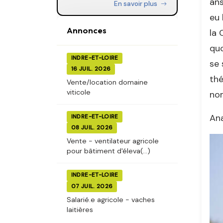
ans
En savoir plus
eu 
Annonces
la 
quo
INDRE-ET-LOIRE
se 
16 JUIL. 2026
thé
Vente/location domaine
viticole
nom
Ana
INDRE-ET-LOIRE
08 JUIL. 2026
Vente - ventilateur agricole
pour bâtiment d'éleva(...)
INDRE-ET-LOIRE
07 JUIL. 2026
Salarié.e agricole - vaches
laitières