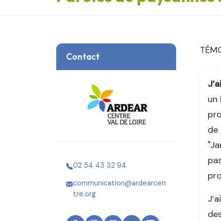
TÉMO
Contact
J’a
un 
pro
de 
"Ja
pas
02 54 43 32 94
pro
communication@ardearcen
tre.org
J’a
des